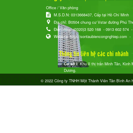
Office / Văn phòng
M.S.D.N: 0313668437, Cấp tại Hồ Chí Minh
Địa chỉ:
B0504 chung cư Vstar đường Phú T
Điện thoại:
(0320)3 520 168
- 0913 602 574
Website:
http://sontaubiencongnghiep.com
-
Thông tin liên hệ các chi nhánh
Cơ sở I
: Khu II thị trấn Minh Tân, Kinh
Dương.
© 2022 Công ty TNHH Một Thành Viên Tân Bình An H