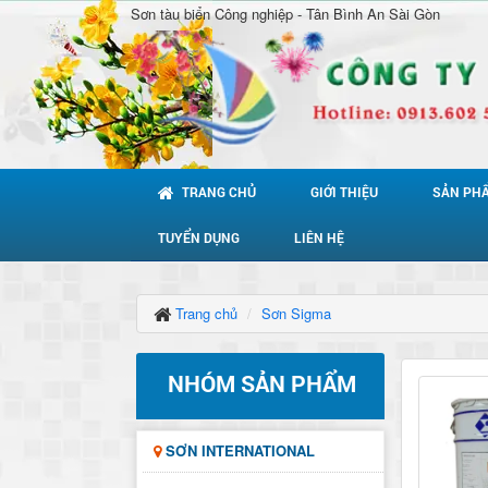
Sơn tàu biển Công nghiệp - Tân Bình An Sài Gòn
TRANG CHỦ
GIỚI THIỆU
SẢN PH
TUYỂN DỤNG
LIÊN HỆ
Trang chủ
Sơn Sigma
NHÓM SẢN PHẨM
SƠN INTERNATIONAL